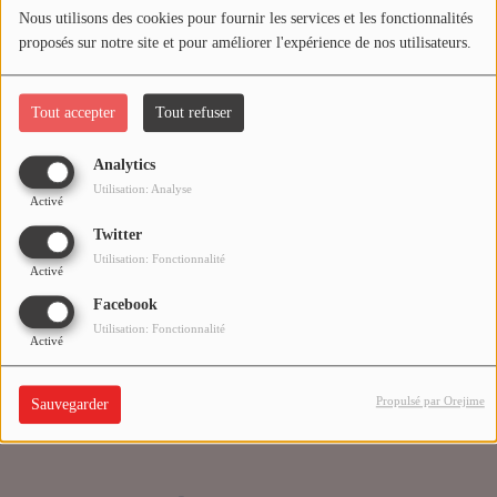
Nous utilisons des cookies pour fournir les services et les fonctionnalités
proposés sur notre site et pour améliorer l'expérience de nos utilisateurs.
Médias
Oups, vous avez
PODCASTS
rencontré une erreur.
Tout accepter
Tout refuser
Analytics
Agenda
Il semble que la page que vous recherchez n’existe plus.
Utilisation: Analyse
Activé
Twitter
Titres diffusés
Utilisation: Fonctionnalité
Activé
Facebook
Se connecter
Utilisation: Fonctionnalité
Activé
Propulsé par Orejime
Sauvegarder