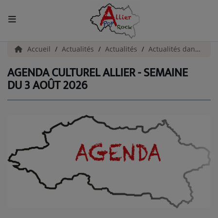
ACCUEIL
Accueil
Actualités
Actualités
Actualités dans l'Allier
AGENDA CULTUREL ALLIER - SEMAINE
Actualités
DU 3 AOÛT 2026
INFOS - ALLIER
AGENDA CULTUREL - ALLIER
INFOS POP ROCK
La Radio
EMISSIONS
ARTISTES