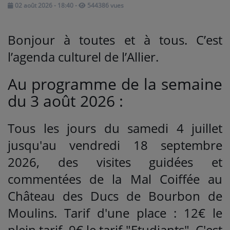
02 août 2026 - 18:40
-
544386 vues
Médias
Bonjour à toutes et à tous. C’est
PODCASTS
l’agenda culturel de l’Allier.
Au programme de la semaine
Agenda
du 3 août 2026 :
Titres diffusés
Tous les jours du samedi 4 juillet
jusqu'au vendredi 18 septembre
Se connecter
2026, des visites guidées et
commentées de la Mal Coiffée au
Château des Ducs de Bourbon de
Moulins. Tarif d'une place : 12€ le
plein tarif, 9€ le tarif "Etudiants". C'est