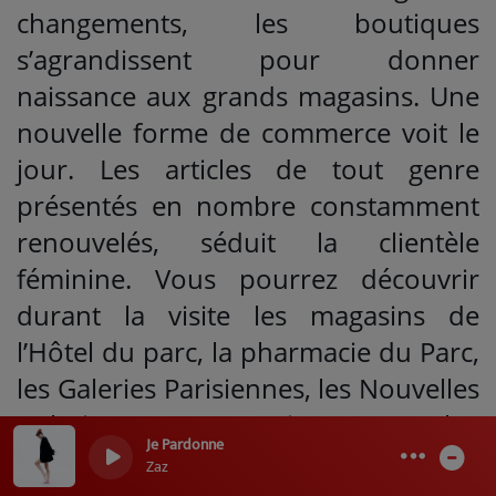
changements, les boutiques
s’agrandissent pour donner
naissance aux grands magasins. Une
nouvelle forme de commerce voit le
jour. Les articles de tout genre
présentés en nombre constamment
renouvelés, séduit la clientèle
féminine. Vous pourrez découvrir
durant la visite les magasins de
l’Hôtel du parc, la pharmacie du Parc,
les Galeries Parisiennes, les Nouvelles
Galeries, Aux Marocains… Pour plus
Je Pardonne
d’informations sur cette visite guidée
0
0
Zaz