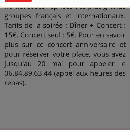
nombreuses reprises des plus grands
groupes français et internationaux.
Tarifs de la soirée : Dîner + Concert :
15€. Concert seul : 5€. Pour en savoir
plus sur ce concert anniversaire et
pour réserver votre place, vous avez
jusqu'au 20 mai pour appeler le
06.84.89.63.44 (appel aux heures des
repas).