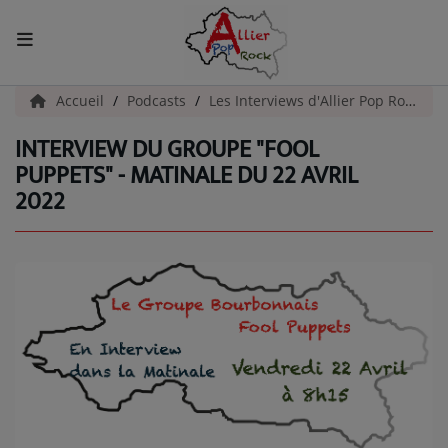
ACCUEIL
Accueil
Podcasts
Les Interviews d'Allier Pop Rock
INTERVIEW DU GROUPE "FOOL
Actualités
PUPPETS" - MATINALE DU 22 AVRIL
2022
INFOS - ALLIER
AGENDA CULTUREL - ALLIER
INFOS POP ROCK
La Radio
EMISSIONS
ARTISTES