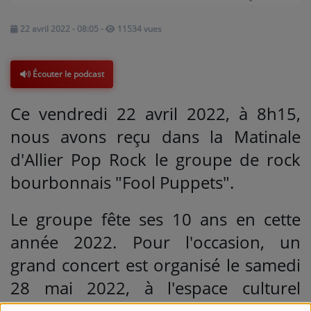
22 avril 2022 - 08:05
-
11534 vues
Médias
PODCASTS
Écouter le podcast
Agenda
Ce vendredi 22 avril 2022, à 8h15,
nous avons reçu dans la Matinale
Titres diffusés
d'Allier Pop Rock le groupe de rock
bourbonnais "Fool Puppets".
Se connecter
Le groupe fête ses 10 ans en cette
année 2022. Pour l'occasion, un
grand concert est organisé le samedi
28 mai 2022, à l'espace culturel
Fernand Raynaud de Saint-Germain-