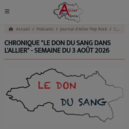
ACCUEIL
Accueil
Podcasts
Journal d'Allier Pop Rock
Chronique "Le Don Du Sang Dans l'Allier" - Semaine du 3 Août 2026
CHRONIQUE "LE DON DU SANG DANS
Actualités
L'ALLIER" - SEMAINE DU 3 AOÛT 2026
INFOS - ALLIER
AGENDA CULTUREL - ALLIER
INFOS POP ROCK
La Radio
EMISSIONS
ARTISTES