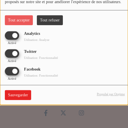
proposés sur notre site et pour améliorer l'expérience de nos utilisateurs.
Médias
Les artistes que vous écoutez régulièrement sur Allier Pop
Rock
Tout accepter
Tout refuser
PODCASTS
Analytics
Utilisation: Analyse
Agenda
Activé
Twitter
Utilisation: Fonctionnalité
Titres diffusés
Activé
Facebook
Utilisation: Fonctionnalité
Activé
Se connecter
Propulsé par Orejime
Sauvegarder