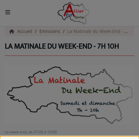
ACCUEIL
Accueil
Emissions
La Matinale du Week-End - 7h 10h
LA MATINALE DU WEEK-END - 7H 10H
Actualités
INFOS - ALLIER
AGENDA CULTUREL - ALLIER
INFOS POP ROCK
La Radio
EMISSIONS
Le week-end, de 07:00 à 10:00
ARTISTES