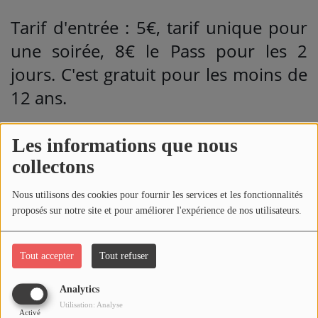
Tarif d'entrée : 5€, tarif unique pour
une soirée, 8€ le Pass pour les 2
jours. C'est gratuit pour les moins de
12 ans.
Bar, restauration et camping sur
Les informations que nous
place.
collectons
Au programme du week-end :
Nous utilisons des cookies pour fournir les services et les fonctionnalités
proposés sur notre site et pour améliorer l'expérience de nos utilisateurs.
Vendredi 26 juin à 19h : 1ère série de
concerts avec "Comme une étoile",
Tout accepter
Tout refuser
"Kickin'Dudes" et une soirée mousse
Analytics
avec Fou Allier.
Utilisation: Analyse
Activé