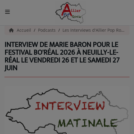
ACCUEIL
Accueil
Podcasts
Les Interviews d'Allier Pop Rock
INTERVIEW DE MARIE BARON POUR LE
Actualités
FESTIVAL BO'RÉAL 2026 À NEUILLY-LE-
RÉAL LE VENDREDI 26 ET LE SAMEDI 27
INFOS - ALLIER
JUIN
AGENDA CULTUREL - ALLIER
INFOS POP ROCK
La Radio
EMISSIONS
ARTISTES