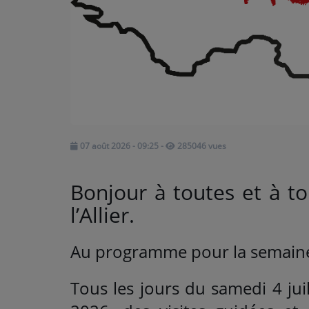
ARTISTES
Médias
PODCASTS
Agenda
07 août 2026 - 09:25
-
285046 vues
Titres diffusés
Bonjour à toutes et à to
l’Allier.
Au programme pour la semaine
Tous les jours du samedi 4 ju