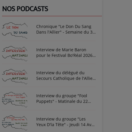
NOS PODCASTS
Chronique "Le Don Du Sang
Dans l'Allier" - Semaine du 3
Août 2026
Interview de Marie Baron
pour le Festival Bo'Réal 2026
à Neuilly-le-Réal le vendredi
26 et le samedi 27 juin
Interview du délégué du
Secours Catholique de l'Allier
Frédéric Cottin ce mardi 21
Novembre 2023
Interview du groupe "Fool
Puppets" - Matinale du 22
Avril 2022
Interview du groupe "Les
Yeux D'la Tête" - Jeudi 14 Avril
2022