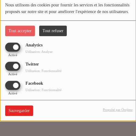
Nous utilisons des cookies pour fournir les services et les fonctionnalités
proposés sur notre site et pour améliorer l'expérience de nos utilisateurs.
Médias
Oups, vous avez
PODCASTS
rencontré une erreur.
Tout accepter
Tout refuser
Analytics
Agenda
Il semble que la page que vous recherchez n’existe plus.
Utilisation: Analyse
Activé
Twitter
Titres diffusés
Utilisation: Fonctionnalité
Activé
Facebook
Se connecter
Utilisation: Fonctionnalité
Activé
Propulsé par Orejime
Sauvegarder