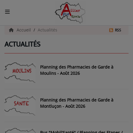
ACCUEIL
Accueil
Actualités
RSS
ACTUALITÉS
Actualités
INFOS - ALLIER
Planning des Pharmacies de Garde à
AGENDA CULTUREL - ALLIER
Moulins - Août 2026
INFOS POP ROCK
Planning des Pharmacies de Garde à
La Radio
Montluçon - Août 2026
EMISSIONS
ARTISTES
Bus "Mobil'Santé" / Planning des Etapes /