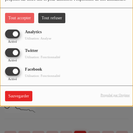
perd à Antibes ce jeudi soir (83-72)
Tout accepter
Tout refuser
Le Tour Auto 2026 Passera par l'Allier le
Analytics
mardi 5 Mai 2026
Utilisation: Analyse
Activé
Twitter
Utilisation: Fonctionnalité
Activé
Câble Electrique Tombé Chemin des
Facebook
Carrières à Saint-Victor / Secteur Interdit
au Public durant la Réparation
Utilisation: Fonctionnalité
Activé
Propulsé par Orejime
Sauvegarder
Exercice de sécurité civile ce mercredi 29
avril 2026 à Moulins / Circulation
Perturbée