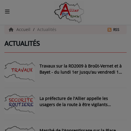
ACCUEIL
Accueil
Actualités
RSS
ACTUALITÉS
Actualités
INFOS - ALLIER
Travaux sur la RD2009 à Broût-Vernet et à
AGENDA CULTUREL - ALLIER
Bayet - du lundi 1er jusqu'au vendredi 19
Juin 2026
INFOS POP ROCK
La préfecture de l'Allier appelle les
La Radio
usagers de la route à être vigilants
pendant les longs week-ends du mois de
EMISSIONS
mai
ARTISTES
Marché de l'Apprentissage sur la Place