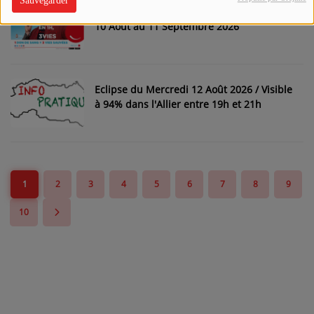
Sauvegarder
L'EFS se mobilise pour le don du sang - Du
10 Août au 11 Septembre 2026
Eclipse du Mercredi 12 Août 2026 / Visible
à 94% dans l'Allier entre 19h et 21h
1
2
3
4
5
6
7
8
9
10