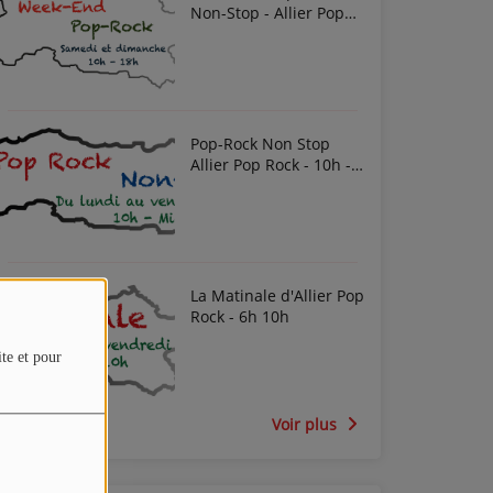
Non-Stop - Allier Pop
Rock
Pop-Rock Non Stop
Allier Pop Rock - 10h -
Midi
La Matinale d'Allier Pop
Rock - 6h 10h
ite et pour
Voir plus