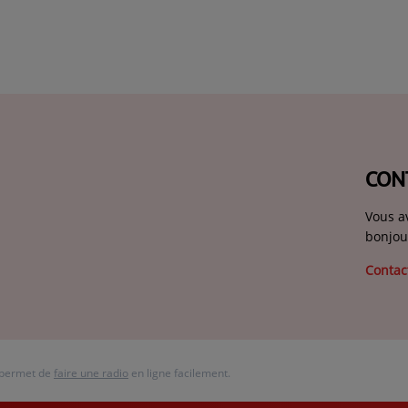
CON
Vous a
bonjou
Contac
 permet de
faire une radio
en ligne facilement.