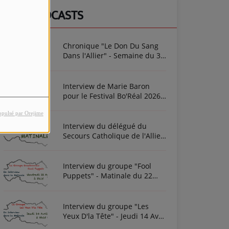
NOS PODCASTS
Chronique "Le Don Du Sang
Dans l'Allier" - Semaine du 3
Août 2026
Interview de Marie Baron
pour le Festival Bo'Réal 2026
à Neuilly-le-Réal le vendredi
opulsé par Orejime
26 et le samedi 27 juin
Interview du délégué du
Secours Catholique de l'Allier
Frédéric Cottin ce mardi 21
Novembre 2023
Interview du groupe "Fool
Puppets" - Matinale du 22
Avril 2022
Interview du groupe "Les
Yeux D'la Tête" - Jeudi 14 Avril
2022