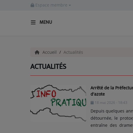
Espace membre
MENU
ACCUEIL
Accueil
Actualités
Actualités
ACTUALITÉS
INFOS - ALLIER
AGENDA CULTUREL - ALLIER
Arrêté de la Préfectu
INFOS POP ROCK
d'azote
18 mai 2026 - 18:43
Depuis quelques ann
La Radio
détournée, le protox
EMISSIONS
entraîne des drames
substance la plus ps