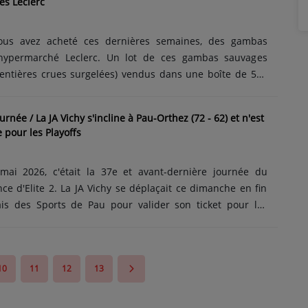
s Leclerc
r-Sioule, l’espace muséal des rapatriés d’Indochine de
...
 vous avez acheté ces dernières semaines, des gambas
ypermarché Leclerc. Un lot de ces gambas sauvages
s entières crues surgelées) vendus dans une boîte de 500
que « Ronde des mers » entre le 4 décembre 2025 et le 6
lé des rayons pour une suspicion de vibrio vulnificus. Ce
ournée / La JA Vichy s'incline à Pau-Orthez (72 - 62) et n'est
des troubles gastro-intestinaux bénins chez les personnes
e pour les Playoffs
santé. Mais pour les personnes sensibles ou atteintes
es, les symptômes peuvent être beaucoup......
ai 2026, c'était la 37e et avant-dernière journée du
e d'Elite 2. La JA Vichy se déplaçait ce dimanche en fin
ais des Sports de Pau pour valider son ticket pour les
ement, les Vichyssois se sont inclinés 72 à 62 face au 2e
lassement, avec cette 15e défaite de la saison régulière,
r gagner vendredi prochain, lors de la dernière journée
10
11
12
13
fs sans passer par les play-in. Les Vichyssois vont recevoir
ntes, 7e. Les Nantais jouent également......