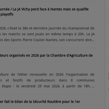
 à cette pratique qui peut entraîner de graves problèmes
ournée / La JA Vichy perd face à Nantes mais se qualifie
es troubles de l’usage (perte de contrôle de la
playoffs
s complications neurologiques (engourdissements,
es, troubles urinaires), des problèmes cardiovasculaires
026, c'était la 38e et dernière journée du championnat de
ous les matchs se sont joués en même temps à 20h. La JA
ais des Sports Pierre Coulon Nantes, son concurrent direct
ace qualificative directement pour les playoffs. Les
u ce vendredi soir 75 à 82. Mais les Nantais devaient
eurs organisés en 2026 par la Chambre d'Agriculture de
nts de plus pour doubler la JA Vichy sur le poteau. Malgré
sécutive, la JA Vichy est qualifiée directement pour les
t affronter Poitiers lors du premier tour des playoffs.......
lture de l’Allier renouvelle en 2026 l'organisation de
ds et festifs de producteurs dans 8 communes
 étape : le vendredi 29 mai 2026, à partir de 18h, à
 8 marchés seront organisés cette année jusqu’au 7 août.
redi 29 mai à Lapalisse, vendredi 5 juin à Diou, vendredi
ier fait le bilan de la Sécurité Routière pour le 1er
endredi 26 juin à Varennes-sur-Allier, samedi 4 juillet à