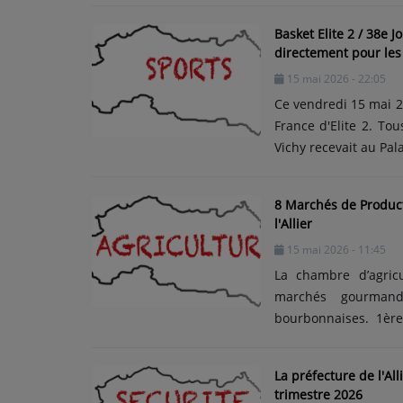
ARTISTES
plus en plus initiés
Basket Elite 2 / 38e J
de santé comme d
directement pour les 
consommation), de
Médias
15 mai 2026 - 22:05
faiblesses musculair
PODCASTS
Ce vendredi 15 mai 2
(thromboses,......
France d'Elite 2. T
Vichy recevait au Pal
Agenda
pour la dernière pl
Vichyssois ont perd
8 Marchés de Product
s'imposer avec 13 poi
Titres diffusés
l'Allier
cette 3e défaite con
15 mai 2026 - 11:45
playoffs. Vichy devrai
La chambre d’agricu
marchés gourman
bourbonnaises. 1ère
Lapalisse. Au total,
Dans le détail : vend
La préfecture de l'All
19 juin à Avermes, v
trimestre 2026