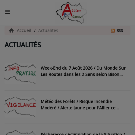
ACCUEIL
Accueil
Actualités
RSS
ACTUALITÉS
Actualités
INFOS - ALLIER
Week-End du 7 Août 2026 / Du Monde Sur
AGENDA CULTUREL - ALLIER
Les Routes dans les 2 Sens selon Bison
Futé
INFOS POP ROCK
Météo des Forêts / Risque Incendie
La Radio
Modéré / Alerte Jaune pour l'Allier ce
mardi 4 et mercredi 5 août 2026
EMISSIONS
ARTISTES
Sécheresse / Aggravation de la Situation /