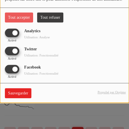
sur-Allier - du 7 avril au 30 octobre 2026
Tout accepter
Tout refuser
Rugby / 1ère Journée Festival Masculin des
Analytics
VI Nations U18 à Vichy / Les Résultats de
Utilisation: Analyse
Activé
ce 3 Avril 2026
Twitter
Utilisation: Fonctionnalité
Activé
Perturbations de la Circulation sur la
Facebook
RN145 jusqu'au jeudi 7 mai 2026
Utilisation: Fonctionnalité
Activé
Propulsé par Orejime
Sauvegarder
Baisse du nombre de cas de gastro-
entérite dans l'Allier durant la semaine du
23 mars 2026 (Réseau Sentinelles)