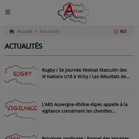
ACCUEIL
Accueil
Actualités
RSS
ACTUALITÉS
Actualités
INFOS - ALLIER
Rugby / 3e Journée Festival Masculin des
AGENDA CULTUREL - ALLIER
VI Nations U18 à Vichy / Les Résultats de
ce 11 Avril 2026
INFOS POP ROCK
L'ARS Auvergne-Rhône-Alpes appelle à la
La Radio
vigilance concernant les chenilles
processionnaires
EMISSIONS
ARTISTES
Bricolage, Jardinage : Rappel des Horaires