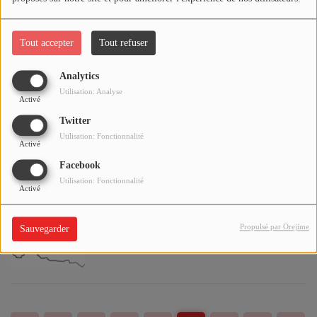
du SICTOM Nord Allier
Tout accepter
Tout refuser
3e Eté le plus chaud en 2025 / 3 à 4% des
Analytics
décès dus à la chaleur dans l'Allier (Santé
Utilisation: Analyse
Activé
Publique France)
Twitter
Utilisation: Fonctionnalité
Activé
Rassemblement "Plus de Mobilités, Plus
Facebook
de Libertés" à la gare de Moulins ce
mercredi 25 février 2026 à 17h30
Utilisation: Fonctionnalité
Activé
Propulsé par Orejime
Sauvegarder
Rappel de plusieurs lots de Doliprane
2,4% suspension buvable à cause d'un
défaut de pipette