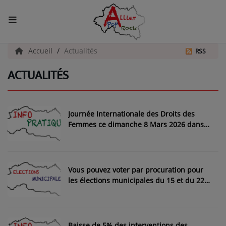
ACCUEIL
Accueil
Actualités
RSS
ACTUALITÉS
Actualités
INFOS - ALLIER
Journée Internationale des Droits des
AGENDA CULTUREL - ALLIER
Femmes ce dimanche 8 Mars 2026 dans
l'Allier
INFOS POP ROCK
Vous pouvez voter par procuration pour
La Radio
les élections municipales du 15 et du 22
mars 2026
EMISSIONS
ARTISTES
Baisse de 5% des interventions des