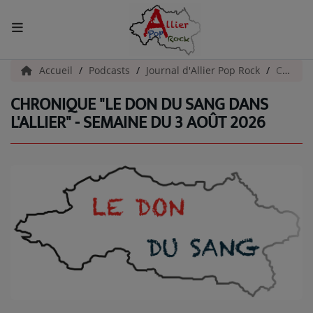
ACCUEIL
Accueil
Podcasts
Journal d'Allier Pop Rock
Chronique "Le Don Du Sang Dans l'Allier" - Semaine du 3 Août 2026
CHRONIQUE "LE DON DU SANG DANS
Actualités
L'ALLIER" - SEMAINE DU 3 AOÛT 2026
INFOS - ALLIER
AGENDA CULTUREL - ALLIER
INFOS POP ROCK
La Radio
EMISSIONS
ARTISTES