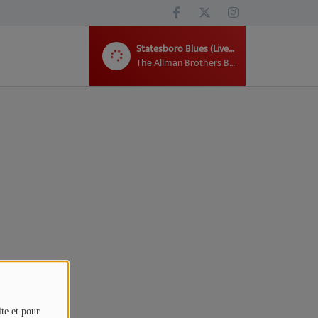
Statesboro Blues (Live Edit)
The Allman Brothers Band
ite et pour