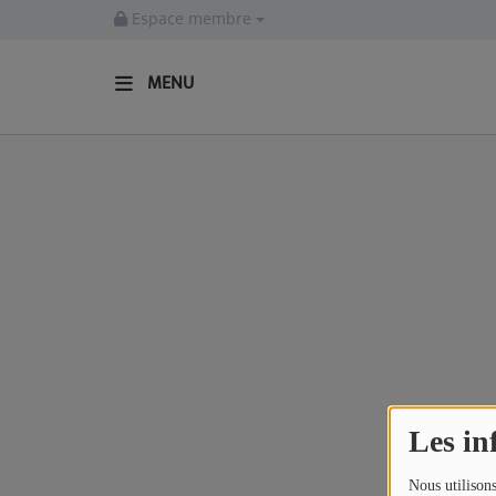
Espace membre
MENU
ACCUEIL
Actualités
INFOS - ALLIER
AGENDA CULTUREL - ALLIER
INFOS POP ROCK
La Radio
Les in
EMISSIONS
Nous utilisons