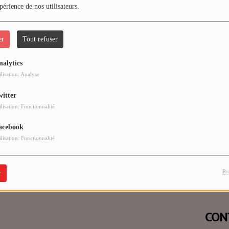
périence de nos utilisateurs.
er
Tout refuser
nalytics
 vous avez rencontré une e
ilisation: Analyse
witter
Il semble que la page que vous recherchez n’existe plus.
ilisation: Fonctionnalité
acebook
ilisation: Fonctionnalité
Pr
r
CON