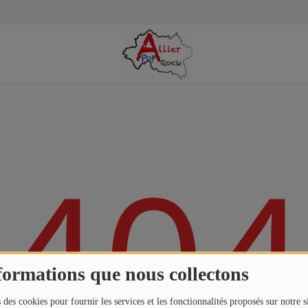
404
formations que nous collectons
 des cookies pour fournir les services et les fonctionnalités proposés sur notre s