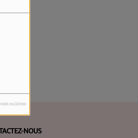
rreur.
opulsé par Orejime
TACTEZ-NOUS