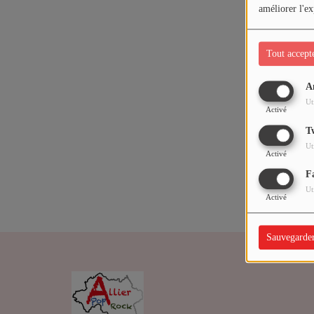
ARTISTES
améliorer l'ex
Médias
Tout accept
PODCASTS
A
Oups,
Ut
Activé
Agenda
T
Ut
Activé
Titres diffusés
F
Ut
Activé
Sauvegarde