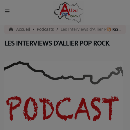
ACCUEIL
Accueil
Podcasts
Les Interviews d'Allier Pop Rock
RSS
LES INTERVIEWS D'ALLIER POP ROCK
Actualités
INFOS - ALLIER
AGENDA CULTUREL - ALLIER
INFOS POP ROCK
La Radio
EMISSIONS
ARTISTES