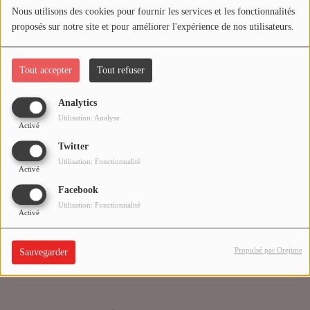
Nous utilisons des cookies pour fournir les services et les fonctionnalités
proposés sur notre site et pour améliorer l'expérience de nos utilisateurs.
Médias
Oups, vous avez
PODCASTS
rencontré une erreur.
Tout accepter
Tout refuser
Analytics
Agenda
Il semble que la page que vous recherchez n’existe plus.
Utilisation: Analyse
Activé
Twitter
Titres diffusés
Utilisation: Fonctionnalité
Activé
Facebook
Se connecter
Utilisation: Fonctionnalité
Activé
Propulsé par Orejime
Sauvegarder