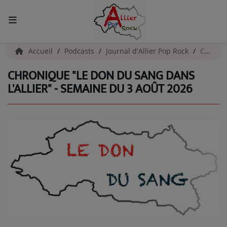
ACCUEIL
Accueil
Podcasts
Journal d'Allier Pop Rock
Chronique "Le Don Du Sang Dans l'Allier" - Semaine du 3 Août 2026
CHRONIQUE "LE DON DU SANG DANS
Actualités
L'ALLIER" - SEMAINE DU 3 AOÛT 2026
INFOS - ALLIER
AGENDA CULTUREL - ALLIER
INFOS POP ROCK
La Radio
EMISSIONS
ARTISTES