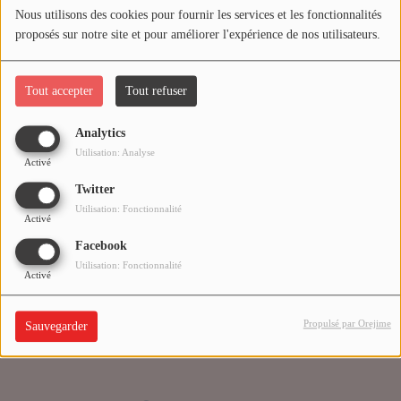
Nous utilisons des cookies pour fournir les services et les fonctionnalités
proposés sur notre site et pour améliorer l'expérience de nos utilisateurs.
Médias
Oups, vous avez
PODCASTS
rencontré une erreur.
Tout accepter
Tout refuser
Analytics
Agenda
Il semble que la page que vous recherchez n’existe plus.
Utilisation: Analyse
Activé
Twitter
Titres diffusés
Utilisation: Fonctionnalité
Activé
Facebook
Se connecter
Utilisation: Fonctionnalité
Activé
Propulsé par Orejime
Sauvegarder