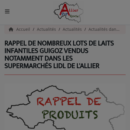
ACCUEIL
Accueil
Actualités
Actualités
Actualités dans l'Allier
RAPPEL DE NOMBREUX LOTS DE LAITS
Actualités
INFANTILES GUIGOZ VENDUS
NOTAMMENT DANS LES
INFOS - ALLIER
SUPERMARCHÉS LIDL DE L'ALLIER
AGENDA CULTUREL - ALLIER
INFOS POP ROCK
La Radio
EMISSIONS
ARTISTES