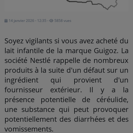
Médias
14 janvier 2026 - 12:35
-
5858 vues
PODCASTS
Soyez vigilants si vous avez acheté du
Agenda
lait infantile de la marque Guigoz. La
société Nestlé rappelle de nombreux
Titres diffusés
produits à la suite d'un défaut sur un
ingrédient qui provient d'un
Se connecter
fournisseur extérieur. Il y a la
présence potentielle de céréulide,
une substance qui peut provoquer
potentiellement des diarrhées et des
vomissements.