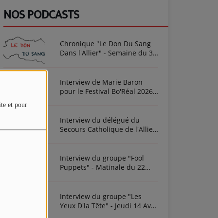
NOS PODCASTS
Chronique "Le Don Du Sang
Dans l'Allier" - Semaine du 3
Août 2026
Interview de Marie Baron
pour le Festival Bo'Réal 2026
à Neuilly-le-Réal le vendredi
ite et pour
26 et le samedi 27 juin
Interview du délégué du
Secours Catholique de l'Allier
Frédéric Cottin ce mardi 21
Novembre 2023
Interview du groupe "Fool
Puppets" - Matinale du 22
Avril 2022
Interview du groupe "Les
Yeux D'la Tête" - Jeudi 14 Avril
2022