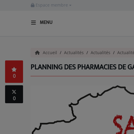
Espace membre
MENU
ACCUEIL
Accueil
Actualités
Actualités
Actualit
Actualités
PLANNING DES PHARMACIES DE G
INFOS - ALLIER
0
AGENDA CULTUREL - ALLIER
INFOS POP ROCK
0
La Radio
EMISSIONS