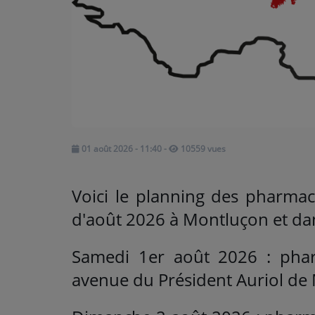
ARTISTES
Médias
PODCASTS
Agenda
01 août 2026 - 11:40
-
10559 vues
Titres diffusés
Voici le planning des pharmac
d'août 2026 à Montluçon et da
Samedi 1er août 2026 : phar
avenue du Président Auriol de