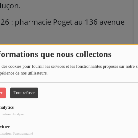
luçon.
2026 : pharmacie Poget au 136 avenue
rmacie située au 45 Route George
formations que nous collectons
 des cookies pour fournir les services et les fonctionnalités proposés sur notre s
cie des Marais au 65 avenue Albert
périence de nos utilisateurs.
er
Tout refuser
harmacie Bidaud au 13 rue André
nalytics
ilisation: Analyse
6 : pharmacie au centre commercial
witter
ilisation: Fonctionnalité