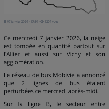
Médias
PODCASTS
07 janvier 2026 - 15:30
-
1257 vues
Ce mercredi 7 janvier 2026, la neige
Agenda
est tombée en quantité partout sur
l'Allier et aussi sur Vichy et son
Titres diffusés
agglomération.
Se connecter
Le réseau de bus Mobivie a annoncé
que 2 lignes de bus étaient
perturbées ce mercredi après-midi.
Sur la ligne B, le secteur entre