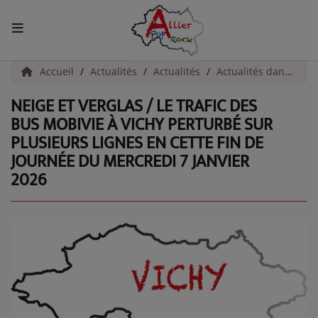
ACCUEIL
Accueil
Actualités
Actualités
Actualités dans l'Allier
NEIGE ET VERGLAS / LE TRAFIC DES
Actualités
BUS MOBIVIE À VICHY PERTURBÉ SUR
PLUSIEURS LIGNES EN CETTE FIN DE
INFOS - ALLIER
JOURNÉE DU MERCREDI 7 JANVIER
AGENDA CULTUREL - ALLIER
2026
INFOS POP ROCK
La Radio
EMISSIONS
ARTISTES