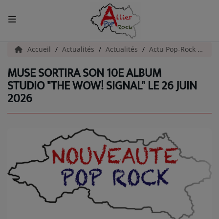
ACCUEIL
Accueil
Actualités
Actualités
Actu Pop-Rock
Mus
MUSE SORTIRA SON 10E ALBUM
Actualités
STUDIO "THE WOW! SIGNAL" LE 26 JUIN
2026
INFOS - ALLIER
AGENDA CULTUREL - ALLIER
INFOS POP ROCK
La Radio
EMISSIONS
ARTISTES