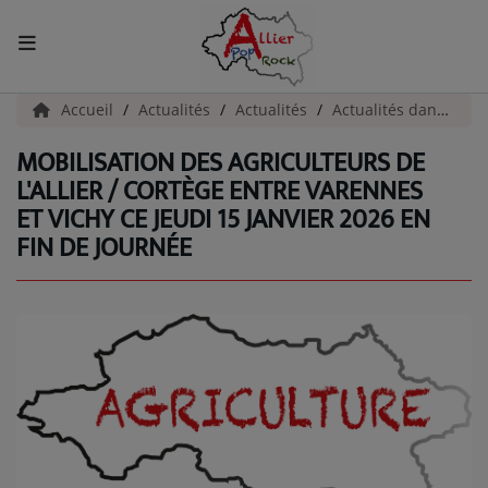
ACCUEIL
Accueil
Actualités
Actualités
Actualités dans l'Allier
MOBILISATION DES AGRICULTEURS DE
Actualités
L'ALLIER / CORTÈGE ENTRE VARENNES
ET VICHY CE JEUDI 15 JANVIER 2026 EN
INFOS - ALLIER
FIN DE JOURNÉE
AGENDA CULTUREL - ALLIER
INFOS POP ROCK
La Radio
EMISSIONS
ARTISTES