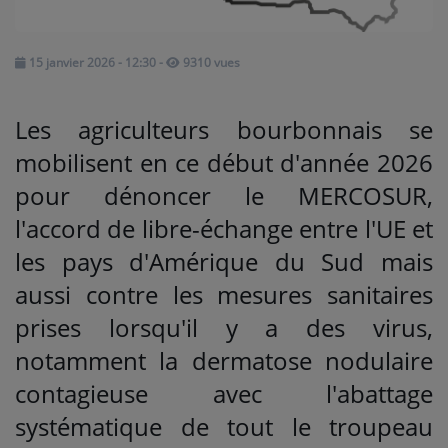
Médias
15 janvier 2026 - 12:30
-
9310 vues
PODCASTS
Les agriculteurs bourbonnais se
Agenda
mobilisent en ce début d'année 2026
pour dénoncer le MERCOSUR,
Titres diffusés
l'accord de libre-échange entre l'UE et
les pays d'Amérique du Sud mais
Se connecter
aussi contre les mesures sanitaires
prises lorsqu'il y a des virus,
notamment la dermatose nodulaire
contagieuse avec l'abattage
systématique de tout le troupeau