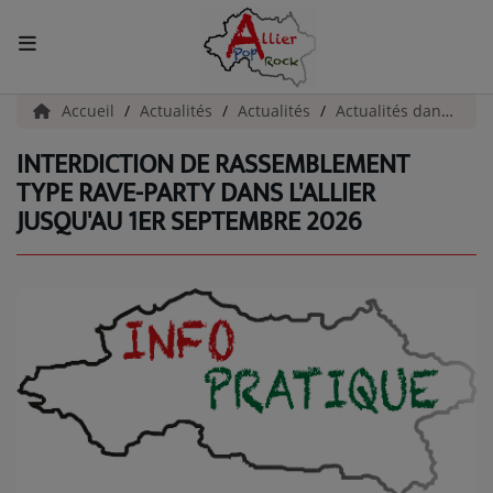
ACCUEIL
Accueil
Actualités
Actualités
Actualités dans l'Allier
INTERDICTION DE RASSEMBLEMENT
Actualités
TYPE RAVE-PARTY DANS L'ALLIER
JUSQU'AU 1ER SEPTEMBRE 2026
INFOS - ALLIER
AGENDA CULTUREL - ALLIER
INFOS POP ROCK
La Radio
EMISSIONS
ARTISTES