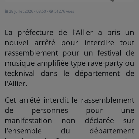
28 juillet 2026 - 08:50
-
51276 vues
Médias
PODCASTS
La préfecture de l'Allier a pris un
nouvel arrêté pour interdire tout
Agenda
rassemblement pour un festival de
musique amplifiée type rave-party ou
Titres diffusés
tecknival dans le département de
l'Allier.
Se connecter
Cet arrêté interdit le rassemblement
de personnes pour une
manifestation non déclarée sur
l'ensemble du département