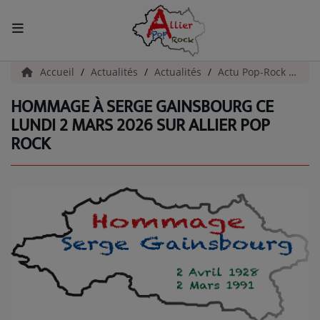
ACCUEIL
Accueil
Actualités
Actualités
Actu Pop-Rock
Hom
HOMMAGE À SERGE GAINSBOURG CE
Actualités
LUNDI 2 MARS 2026 SUR ALLIER POP
ROCK
INFOS - ALLIER
AGENDA CULTUREL - ALLIER
INFOS POP ROCK
La Radio
EMISSIONS
ARTISTES