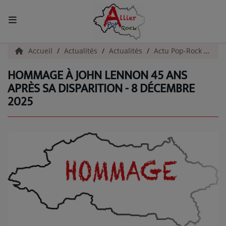
ACCUEIL
Accueil
Actualités
Actualités
Actu Pop-Rock
Hom
HOMMAGE À JOHN LENNON 45 ANS
Actualités
APRÈS SA DISPARITION - 8 DÉCEMBRE
2025
INFOS - ALLIER
AGENDA CULTUREL - ALLIER
INFOS POP ROCK
La Radio
EMISSIONS
ARTISTES