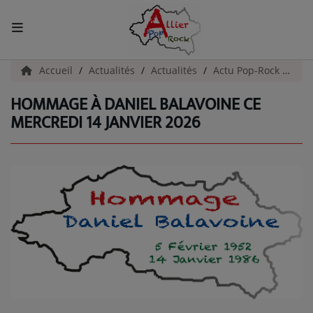
ACCUEIL
Accueil
Actualités
Actualités
Actu Pop-Rock
Hom
HOMMAGE À DANIEL BALAVOINE CE
Actualités
MERCREDI 14 JANVIER 2026
INFOS - ALLIER
AGENDA CULTUREL - ALLIER
INFOS POP ROCK
La Radio
EMISSIONS
ARTISTES