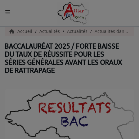
ACCUEIL
Accueil
Actualités
Actualités
Actualités dans l'Allier
BACCALAURÉAT 2025 / FORTE BAISSE
Actualités
DU TAUX DE RÉUSSITE POUR LES
SÉRIES GÉNÉRALES AVANT LES ORAUX
INFOS - ALLIER
DE RATTRAPAGE
AGENDA CULTUREL - ALLIER
INFOS POP ROCK
La Radio
EMISSIONS
ARTISTES