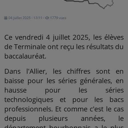
Médias
04 juillet 2025 - 13:11
-
1779 vues
PODCASTS
Ce vendredi 4 juillet 2025, les élèves
Agenda
de Terminale ont reçu les résultats du
baccalauréat.
Titres diffusés
Dans l'Allier, les chiffres sont en
baisse pour les séries générales, en
Se connecter
hausse pour les séries
technologiques et pour les bacs
professionnels. Et comme c'est le cas
depuis plusieurs années, le
département bourbonnais a le plus