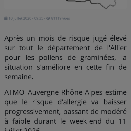
Médias
10 juillet 2026 - 09:35
-
81119 vues
PODCASTS
Après un mois de risque jugé élevé
Agenda
sur tout le département de l'Allier
pour les pollens de graminées, la
Titres diffusés
situation s'améliore en cette fin de
semaine.
Se connecter
ATMO Auvergne-Rhône-Alpes estime
que le risque d’allergie va baisser
progressivement, passant de modéré
à faible durant le week-end du 11
juillet 2026.