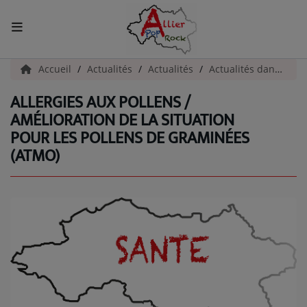
ACCUEIL
Accueil
Actualités
Actualités
Actualités dans l'Allier
ALLERGIES AUX POLLENS /
Actualités
AMÉLIORATION DE LA SITUATION
POUR LES POLLENS DE GRAMINÉES
INFOS - ALLIER
(ATMO)
AGENDA CULTUREL - ALLIER
INFOS POP ROCK
La Radio
EMISSIONS
ARTISTES