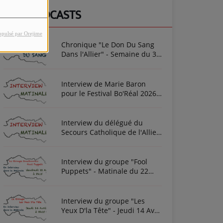
NOS PODCASTS
opulsé par Orejime
Chronique "Le Don Du Sang
Dans l'Allier" - Semaine du 3
Août 2026
Interview de Marie Baron
pour le Festival Bo'Réal 2026
à Neuilly-le-Réal le vendredi
26 et le samedi 27 juin
Interview du délégué du
Secours Catholique de l'Allier
Frédéric Cottin ce mardi 21
Novembre 2023
Interview du groupe "Fool
Puppets" - Matinale du 22
Avril 2022
Interview du groupe "Les
Yeux D'la Tête" - Jeudi 14 Avril
2022