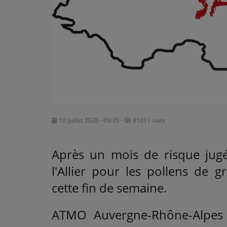
ARTISTES
Médias
PODCASTS
Agenda
10 juillet 2026 - 09:35
-
81011 vues
Titres diffusés
Après un mois de risque jugé
l'Allier pour les pollens de g
cette fin de semaine.
ATMO Auvergne-Rhône-Alpes e