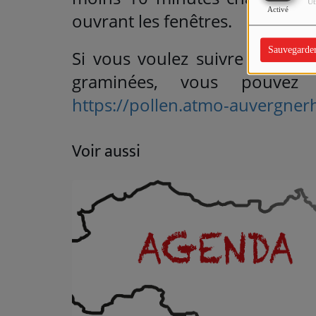
Ut
Activé
ouvrant les fenêtres.
Sauvegarde
Si vous voulez suivre l’évolut
graminées, vous pouvez
https://pollen.atmo-auvergner
Voir aussi