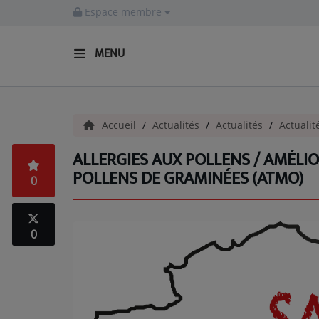
Espace membre
MENU
ACCUEIL
Accueil
Actualités
Actualités
Actualit
Actualités
ALLERGIES AUX POLLENS / AMÉLIO
INFOS - ALLIER
POLLENS DE GRAMINÉES (ATMO)
0
AGENDA CULTUREL - ALLIER
INFOS POP ROCK
0
La Radio
EMISSIONS