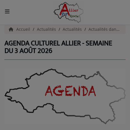
ACCUEIL
Accueil
Actualités
Actualités
Actualités dans l'Allier
AGENDA CULTUREL ALLIER - SEMAINE
Actualités
DU 3 AOÛT 2026
INFOS - ALLIER
AGENDA CULTUREL - ALLIER
INFOS POP ROCK
La Radio
EMISSIONS
ARTISTES