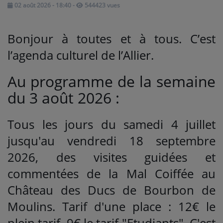
02 août 2026 - 18:40
-
544423 vues
Médias
Bonjour à toutes et à tous. C’est
PODCASTS
l’agenda culturel de l’Allier.
Au programme de la semaine
Agenda
du 3 août 2026 :
Titres diffusés
Tous les jours du samedi 4 juillet
jusqu'au vendredi 18 septembre
Se connecter
2026, des visites guidées et
commentées de la Mal Coiffée au
Château des Ducs de Bourbon de
Moulins. Tarif d'une place : 12€ le
plein tarif, 9€ le tarif "Etudiants". C'est