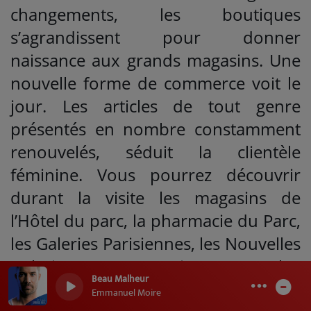
changements, les boutiques
s’agrandissent pour donner
naissance aux grands magasins. Une
nouvelle forme de commerce voit le
jour. Les articles de tout genre
présentés en nombre constamment
renouvelés, séduit la clientèle
féminine. Vous pourrez découvrir
durant la visite les magasins de
l’Hôtel du parc, la pharmacie du Parc,
les Galeries Parisiennes, les Nouvelles
Galeries, Aux Marocains… Pour plus
Beau Malheur
d’informations sur cette visite guidée
0
0
Emmanuel Moire