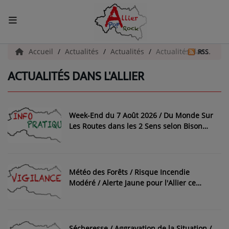
ACCUEIL
Accueil
Actualités
Actualités
Actualités dans l'Allier
RSS
ACTUALITÉS DANS L'ALLIER
Actualités
INFOS - ALLIER
Week-End du 7 Août 2026 / Du Monde Sur
AGENDA CULTUREL - ALLIER
Les Routes dans les 2 Sens selon Bison
Futé
INFOS POP ROCK
Météo des Forêts / Risque Incendie
La Radio
Modéré / Alerte Jaune pour l'Allier ce
mardi 4 et mercredi 5 août 2026
EMISSIONS
ARTISTES
Sécheresse / Aggravation de la Situation /