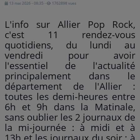
13 mai 2026 - 08:35
-
1762898 vues
Médias
L'info sur Allier Pop Rock,
PODCASTS
c'est 11 rendez-vous
quotidiens, du lundi au
Agenda
vendredi pour avoir
l'essentiel de l'actualité
Titres diffusés
principalement dans le
département de l'Allier :
Se connecter
toutes les demi-heures entre
6h et 9h dans la Matinale,
sans oublier les 2 journaux de
la mi-journée : à midi et à
13h et les journaux du soir : à