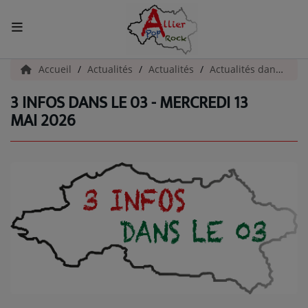
ACCUEIL
Accueil
Actualités
Actualités
Actualités dans l'Allier
3 INFOS DANS LE 03 - MERCREDI 13
Actualités
MAI 2026
INFOS - ALLIER
AGENDA CULTUREL - ALLIER
INFOS POP ROCK
La Radio
EMISSIONS
ARTISTES