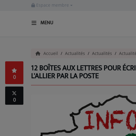
Espace membre
MENU
ACCUEIL
Accueil
Actualités
Actualités
Actualit
Actualités
12 BOÎTES AUX LETTRES POUR ÉCR
INFOS - ALLIER
L'ALLIER PAR LA POSTE
0
AGENDA CULTUREL - ALLIER
INFOS POP ROCK
0
La Radio
EMISSIONS