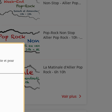
Non-Stop - Allier Pop
Rock
Pop-Rock Non Stop
Allier Pop Rock - 10h -
Midi
ite et pour
La Matinale d'Allier Pop
Rock - 6h 10h
Voir plus