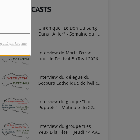
NOS PODCASTS
Chronique "Le Don Du Sang
Dans l'Allier" - Semaine du 10
Août 2026
opulsé par Orejime
Interview de Marie Baron
pour le Festival Bo'Réal 2026
à Neuilly-le-Réal le vendredi
26 et le samedi 27 juin
Interview du délégué du
Secours Catholique de l'Allier
Frédéric Cottin ce mardi 21
Novembre 2023
Interview du groupe "Fool
Puppets" - Matinale du 22
Avril 2022
Interview du groupe "Les
Yeux D'la Tête" - Jeudi 14 Avril
2022