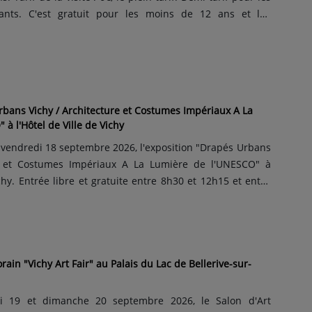
iants. C'est gratuit pour les moins de 12 ans et les
Le rendez-vous est fixé à la Maison de la Rivière Allier.
olé et marqué par sa léproserie médiévale, le quartier...
rbans Vichy / Architecture et Costumes Impériaux A La
à l'Hôtel de Ville de Vichy
 vendredi 18 septembre 2026, l'exposition "Drapés Urbans
re et Costumes Impériaux A La Lumière de l'UNESCO" à
ichy. Entrée libre et gratuite entre 8h30 et 12h15 et entre
ition proposée par l'artiste visuelle Irina Rodionova.
graphique est consacrée à la beauté des costumes de
ain "Vichy Art Fair" au Palais du Lac de Bellerive-sur-
i 19 et dimanche 20 septembre 2026, le Salon d'Art