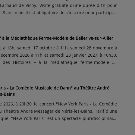
isite gratuite d’une durée d'1h pour
e 8 ans mais il est obligatoire de s'inscrire pour participer.
 ont décidé de mener le public dans les coulisses de la
 révéler leurs secrets. Que se passe-t-il derrière les...
" à la Médiathèque Ferme-Modèle de Bellerive-sur-Allier
 à 16h, samedi 17 octobre à 11h, samedi 28 novembre à
décembre 2026 à 11h et samedi 23 janvier 2027, à 10h30,
e des Histoires » à la médiathèque ferme-modèle de
 Raconte-Tapis ou
ris - La Comédie Musicale de Dann" au Théâtre André
s-Bains
 2026, à 20h30, le concert "New York Paris - La Comédie
 Théâtre André Messager de Néris-les-Bains. Tarif d'une
ué. "New York-Paris" est un spectacle pluridisciplinaire
ar l'artiste Dann, dont l'objectif est de vous immerger dans
r tous les moyens qu'elle a en sa possession. Danse,