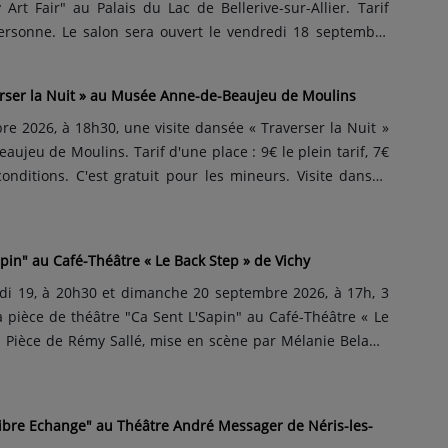
Art Fair" au Palais du Lac de Bellerive-sur-Allier. Tarif
personne. Le salon sera ouvert le vendredi 18 septembre
 samedi 19 septembre entre 10h et 20h et le dimanche 20
 10h et 19h. Le Vichy Art Fair revient pour une édition
erser la Nuit » au Musée Anne-de-Beaujeu de Moulins
.
e 2026, à 18h30, une visite dansée « Traverser la Nuit »
jeu de Moulins. Tarif d'une place : 9€ le plein tarif, 7€
conditions. C'est gratuit pour les mineurs. Visite dansée
'une durée d'une heure. La réservation de sa place est
gnie de danse Amsol et le Musée Anne-de-Beaujeu s'ass...
pin" au Café-Théâtre « Le Back Step » de Vichy
di 19, à 20h30 et dimanche 20 septembre 2026, à 17h, 3
a pièce de théâtre "Ca Sent L'Sapin" au Café-Théâtre « Le
. Pièce de Rémy Sallé, mise en scène par Mélanie Belamy
nie "La Scène Champenoise". Tarif d’une place : 20€ le
 les étudiants et les demandeurs d'emploi, 14€ p...
Libre Echange" au Théâtre André Messager de Néris-les-