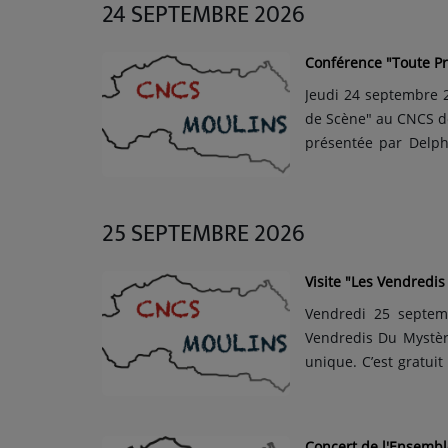
24 SEPTEMBRE 2026
chant...
Conférence "Toute Pr
Jeudi 24 septembre 2
de Scène" au CNCS de 
présentée par Delphi
CNCS. A l'occasion
découvrir les coulis
de la...
25 SEPTEMBRE 2026
Visite "Les Vendredi
Vendredi 25 septemb
Vendredis Du Mystère" au CNCS de M
unique. C’est gratuit
fortement conseillée
manière singulière et
Concert de l'Ensembl