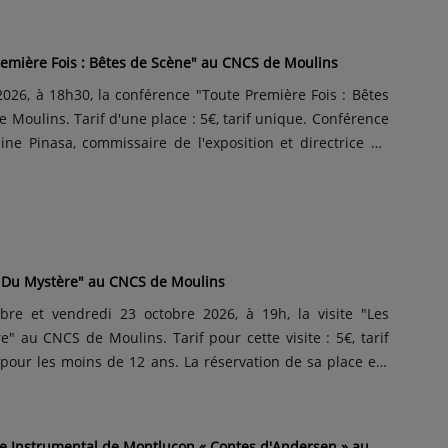
emière Fois : Bêtes de Scène" au CNCS de Moulins
026, à 18h30, la conférence "Toute Première Fois : Bêtes
Moulins. Tarif d'une place : 5€, tarif unique. Conférence
ne Pinasa, commissaire de l'exposition et directrice du
 des 20 ans du musée moulinois, vous allez pouvoir
ses de la création du CNCS de Moulins et la mise en place
s Du Mystère" au CNCS de Moulins
re et vendredi 23 octobre 2026, à 19h, la visite "Les
oulins. Tarif pour cette visite : 5€, tarif
 pour les moins de 12 ans. La réservation de sa place est
. Vous allez pouvoir découvrir le musée moulinois d'une
 joyeuse. Par équipe, vous êtes invités à résoudre le...
e Instrumental de Montluçon « Contes d'Andersen » au