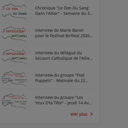
Chronique "Le Don Du Sang
Dans l'Allier" - Semaine du 3
Août 2026
Interview de Marie Baron
pour le Festival Bo'Réal 2026
à Neuilly-le-Réal le vendredi
26 et le samedi 27 juin
Interview du délégué du
Secours Catholique de l'Allier
Frédéric Cottin ce mardi 21
Novembre 2023
Interview du groupe "Fool
Puppets" - Matinale du 22
Avril 2022
Interview du groupe "Les
Yeux D'la Tête" - Jeudi 14 Avril
2022
Voir plus