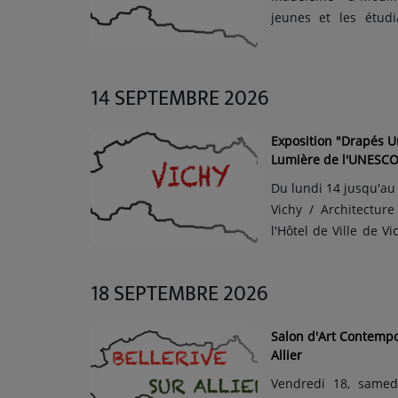
jeunes et les étud
demandeurs d'emploi. 
Autrefois faubourg is
14 SEPTEMBRE 2026
Exposition "Drapés U
Lumière de l'UNESCO" 
Du lundi 14 jusqu'au
Vichy / Architectu
l'Hôtel de Ville de V
13h45 et 18h. Expos
L’exposition photo
18 SEPTEMBRE 2026
l’époque ...
Salon d'Art Contempor
Allier
Vendredi 18, samed