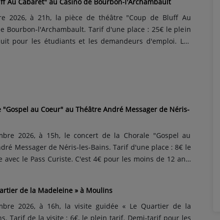
ff Au Cabaret" au Casino de Bourbon-l'Archambault
e 2026, à 21h, la pièce de théâtre "Coup de Bluff Au
e Bourbon-l'Archambault. Tarif d'une place : 25€ le plein
réduit pour les étudiants et les demandeurs d'emploi. Les
 20h. Pièce de Nicolas Vitiello, sur une chorégraphie de
 Frank Leboeuf, Jérôme Anthony, Nicolas Vitiello, Véroni...
e "Gospel au Coeur" au Théâtre André Messager de Néris-
bre 2026, à 15h, le concert de la Chorale "Gospel au
ré Messager de Néris-les-Bains. Tarif d'une place : 8€ le
ace avec le Pass Curiste. C'est 4€ pour les moins de 12 ans.
lui des Negro-Spirituals que les esclaves chantaient dans
 et du gospel contemporain issue principalement de la
artier de la Madeleine » à Moulins
re 2026, à 16h, la visite guidée « Le Quartier de la
 Tarif de la visite : 6€, le plein tarif. Demi-tarif pour les