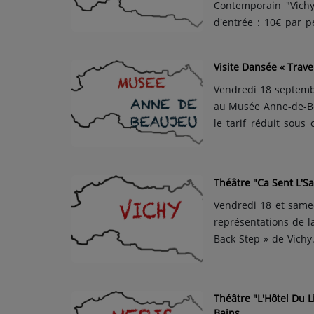
Contemporain "Vichy 
d'entrée : 10€ par 
entre 16h et 22h, le
septembre 2026 entre
Visite Dansée « Trav
2026 qui s'annonce ..
Vendredi 18 septembr
au Musée Anne-de-Beau
le tarif réduit sous 
pour tout public, d
conseillée. La Compa
Théâtre "Ca Sent L'Sa
Vendredi 18 et same
représentations de l
Back Step » de Vichy
jouée par la Compag
plein tarif, 17€ pour
Théâtre "L'Hôtel Du 
Bains