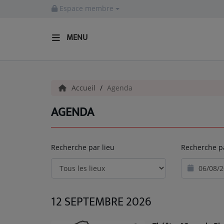
Espace membre
MENU
ACCUEIL
Accueil
Agenda
Actualités
AGENDA
INFOS - ALLIER
AGENDA CULTUREL - ALLIER
Recherche par lieu
Recherche p
INFOS POP ROCK
La Radio
12 SEPTEMBRE 2026
EMISSIONS