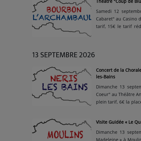
Théâtre "Coup de Blu
ARTISTES
Samedi 12 septembr
Cabaret" au Casino d
Médias
tarif, 15€ le tarif 
portes s'ouvriront à
PODCASTS
Chrislaure Nollet avec
13 SEPTEMBRE 2026
Agenda
Concert de la Choral
les-Bains
Titres diffusés
Dimanche 13 septem
Coeur" au Théâtre And
plein tarif, 6€ la pl
Le répertoire est ce
les champs de coton
Visite Guidée « Le Qu
cho...
Dimanche 13 septemb
Madeleine » à Moulins.