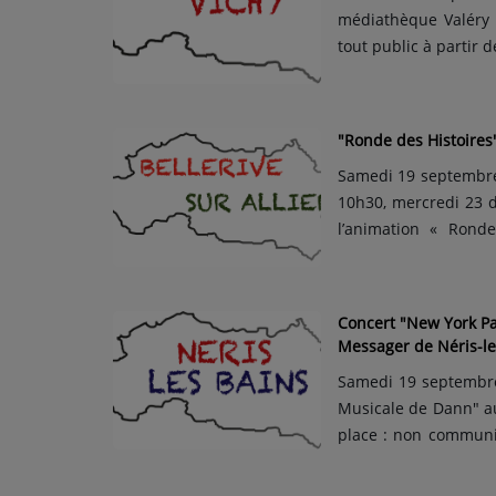
médiathèque Valéry Larbaud de Vichy. V
tout public à partir d
Les bibliothécaires
médiathèque pour leur
"Ronde des Histoires
Samedi 19 septembre
10h30, mercredi 23 
l’animation « Rond
Bellerive-sur-Allier. Animation gratuite pour les enfants âgés entre 2 et 6 ans,
mais c'est sur inscription. Lectures d'albums, de contes, de
de K...
Concert "New York Pa
Messager de Néris-le
Samedi 19 septembre
Musicale de Dann" au
place : non communiq
écrit et interprété p
les années 1920, pa