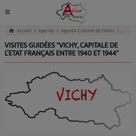
ACCUEIL
Accueil
Agenda
Agenda Culturel de l'Allier
Visites
VISITES GUIDÉES "VICHY, CAPITALE DE
Actualités
L’ETAT FRANÇAIS ENTRE 1940 ET 1944"
INFOS - ALLIER
AGENDA CULTUREL - ALLIER
INFOS POP ROCK
La Radio
EMISSIONS
ARTISTES