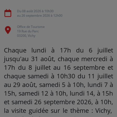
Du
08 août 2026
à 10h30
Médias
au
26 septembre 2026
à 12h00
PODCASTS
Office de Tourisme
19 Rue du Parc
03200, Vichy
Agenda
C
haque lundi à 17h du 6 juillet
Titres diffusés
jusqu'au 31 août, chaque mercredi à
17h du 8 juillet au 16 septembre et
chaque samedi à 10h30 du 11 juillet
Se connecter
au 29 août, samedi 5 à 10h, lundi 7 à
15h, samedi 12 à 10h, lundi 14, à 15h
et samedi 26 septembre 2026, à 10h
,
la visite guidée sur le thème : Vichy,