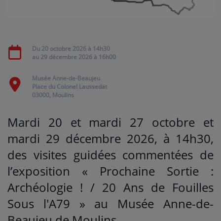
Médias
PODCASTS
Du
20 octobre 2026
à 14h30
au
29 décembre 2026
à 16h00
Agenda
Musée Anne-de-Beaujeu
Place du Colonel Laussedat
03000, Moulins
Titres diffusés
Mardi 20 et mardi 27 octobre et
mardi 29 décembre 2026, à 14h30,
Se connecter
des visites guidées commentées de
l’exposition « Prochaine Sortie :
Archéologie ! / 20 Ans de Fouilles
Sous l'A79 » au Musée Anne-de-
Beaujeu de Moulins.