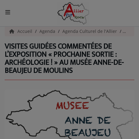
ACCUEIL
Accueil
Agenda
Agenda Culturel de l'Allier
Visite
VISITES GUIDÉES COMMENTÉES DE
Actualités
L’EXPOSITION « PROCHAINE SORTIE :
ARCHÉOLOGIE ! » AU MUSÉE ANNE-DE-
INFOS - ALLIER
BEAUJEU DE MOULINS
AGENDA CULTUREL - ALLIER
INFOS POP ROCK
La Radio
EMISSIONS
ARTISTES