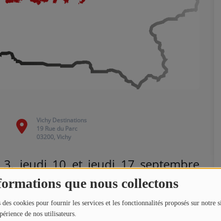
Vichy Destinations
19 Rue du Parc
03200, Vichy
 3, jeudi 10 et jeudi 17 septembre
 « La Résistance A Vichy » à Vichy.
formations que nous collectons
ichy Destinations.
 des cookies pour fournir les services et les fonctionnalités proposés sur notre s
périence de nos utilisateurs.