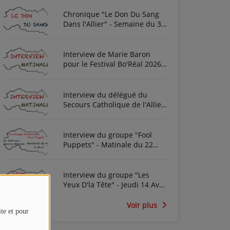
Chronique "Le Don Du Sang
Dans l'Allier" - Semaine du 3
Août 2026
Interview de Marie Baron
pour le Festival Bo'Réal 2026
à Neuilly-le-Réal le vendredi
26 et le samedi 27 juin
Interview du délégué du
Secours Catholique de l'Allier
Frédéric Cottin ce mardi 21
Novembre 2023
Interview du groupe "Fool
Puppets" - Matinale du 22
Avril 2022
Interview du groupe "Les
Yeux D'la Tête" - Jeudi 14 Avril
2022
Voir plus
ite et pour