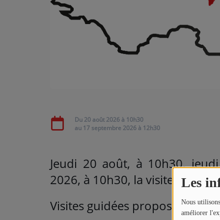
ARTISTES
Médias
PODCASTS
Agenda
Du
20 août 2026
à 10h30
Titres diffusés
au
17 septembre 2026
à 12h30
J
eudi 20 août, à 10h30, jeudi
2026, à 10h30
, la visite guidée
Les in
Visites guidées proposées par V
Nous utilisons
améliorer l'ex