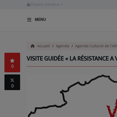
Espace membre
MENU
ACCUEIL
Accueil
Agenda
Agenda Culturel de l'All
Actualités
VISITE GUIDÉE « LA RÉSISTANCE A 
INFOS - ALLIER
0
AGENDA CULTUREL - ALLIER
INFOS POP ROCK
0
La Radio
EMISSIONS