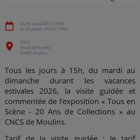
Médias
Du
08 août 2026
à 15h00
PODCASTS
au
03 janvier 2027
à 17h00
CNCS
Route de Montilly
Agenda
03000, Moulins
Titres diffusés
Tous les jours à 15h, du mardi au
dimanche durant les vacances
estivales 2026, la visite guidée et
Se connecter
commentée de l’exposition « Tous en
Scène - 20 Ans de Collections » au
CNCS de Moulins.
Tarif de la visite guidée : le tarif