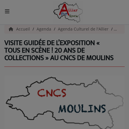
ACCUEIL
Accueil
Agenda
Agenda Culturel de l'Allier
Visite 
VISITE GUIDÉE DE L’EXPOSITION «
Actualités
TOUS EN SCÈNE ! 20 ANS DE
COLLECTIONS » AU CNCS DE MOULINS
INFOS - ALLIER
AGENDA CULTUREL - ALLIER
INFOS POP ROCK
La Radio
EMISSIONS
ARTISTES