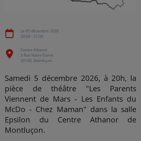
Médias
PODCASTS
Le 05 décembre 2026
20:00 - 21:30
Agenda
Centre Athanor
3 Rue Notre-Dame
03100, Montluçon
Titres diffusés
Samedi 5 décembre 2026, à 20h, la
pièce de théâtre "Les Parents
Se connecter
Viennent de Mars - Les Enfants du
McDo - Chez Maman" dans la salle
Epsilon du Centre Athanor de
Montluçon.