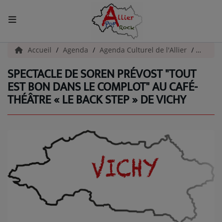
ACCUEIL
Accueil
Agenda
Agenda Culturel de l'Allier
Spectac
SPECTACLE DE SOREN PRÉVOST "TOUT
Actualités
EST BON DANS LE COMPLOT" AU CAFÉ-
THÉÂTRE « LE BACK STEP » DE VICHY
INFOS - ALLIER
AGENDA CULTUREL - ALLIER
INFOS POP ROCK
La Radio
EMISSIONS
ARTISTES