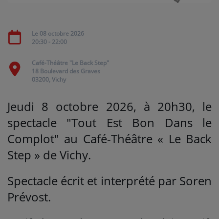
Médias
Le 08 octobre 2026
20:30 - 22:00
PODCASTS
Café-Théâtre "Le Back Step"
18 Boulevard des Graves
Agenda
03200, Vichy
Jeudi 8 octobre 2026, à 20h30, le
Titres diffusés
spectacle "Tout Est Bon Dans le
Complot" au Café-Théâtre « Le Back
Se connecter
Step » de Vichy.
Spectacle écrit et interprété par Soren
Prévost.