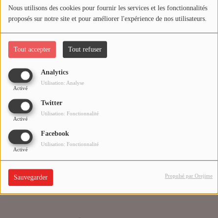
Nous utilisons des cookies pour fournir les services et les fonctionnalités
proposés sur notre site et pour améliorer l'expérience de nos utilisateurs.
Médias
Oups, vous avez
PODCASTS
rencontré une erreur.
Tout accepter
Tout refuser
Analytics
Agenda
Il semble que la page que vous recherchez n’existe plus.
Utilisation: Analyse
Activé
Twitter
Titres diffusés
Utilisation: Fonctionnalité
Activé
Facebook
Se connecter
Utilisation: Fonctionnalité
Activé
Propulsé par Orejime
Sauvegarder