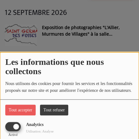
12 SEPTEMBRE 2026
Médias
PODCASTS
Exposition de photographies "L'Allier,
Murmures de Villages" à la salle
d'exposition Alain Thouret de Saint-
Germain-des-Fossés
Agenda
Les informations que nous
19 SEPTEMBRE 2026
Titres diffusés
collectons
Journées Européennes du Patrimoine
Nous utilisons des cookies pour fournir les services et les fonctionnalités
2026 / Animations au Musée de
Se connecter
proposés sur notre site et pour améliorer l'expérience de nos utilisateurs.
l'Illustration Jeunesse de Moulins
Tout accepter
Tout refuser
Journées Européennes du Patrimoine
2026 / Animations au Musée Anne-de-
Beaujeu de Moulins
Analytics
Utilisation: Analyse
Activé