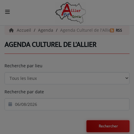
ACCUEIL
Accueil
Agenda
Agenda Culturel de l'Allier
RSS
AGENDA CULTUREL DE L'ALLIER
Actualités
INFOS - ALLIER
Recherche par lieu
AGENDA CULTUREL - ALLIER
INFOS POP ROCK
Recherche par date
La Radio
EMISSIONS
ARTISTES