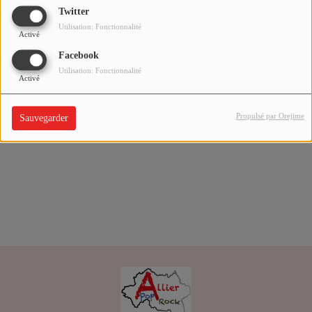
Twitter
Journées Européennes du Patrimoine
Utilisation: Fonctionnalité
2026 au CNCS de Moulins
Activé
Facebook
Utilisation: Fonctionnalité
Activé
Journées Européennes du Patrimoine
2026 / Exposition "Les Marchés
Propulsé par Orejime
Sauvegarder
Montluçonnais" à l'Hôtel Boisrot de la
Cour à Montluçon