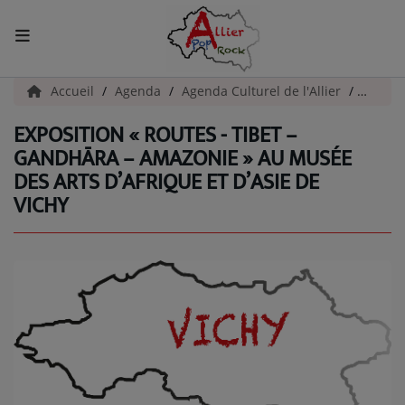
ACCUEIL
Accueil
Agenda
Agenda Culturel de l'Allier
Exposit
EXPOSITION « ROUTES - TIBET –
Actualités
GANDHĀRA – AMAZONIE » AU MUSÉE
DES ARTS D’AFRIQUE ET D’ASIE DE
INFOS - ALLIER
VICHY
AGENDA CULTUREL - ALLIER
INFOS POP ROCK
La Radio
EMISSIONS
ARTISTES