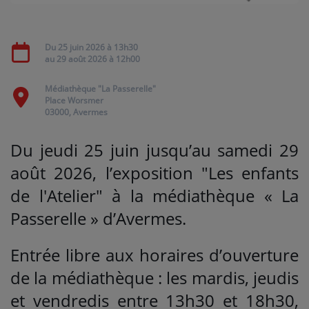
Médias
Du
25 juin 2026
à 13h30
au
29 août 2026
à 12h00
PODCASTS
Médiathèque "La Passerelle"
Place Worsmer
Agenda
03000, Avermes
Du jeudi 25 juin jusqu’au samedi 29
Titres diffusés
août 2026, l’exposition "Les enfants
de l'Atelier" à la médiathèque « La
Se connecter
Passerelle » d’Avermes.
Entrée libre aux horaires d’ouverture
de la médiathèque : les mardis, jeudis
et vendredis entre 13h30 et 18h30,