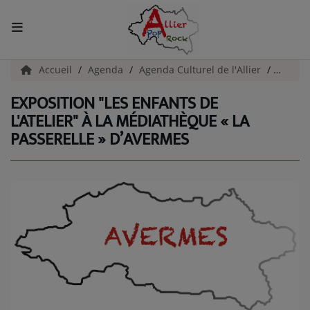
ACCUEIL
Accueil
Agenda
Agenda Culturel de l'Allier
Exposit
EXPOSITION "LES ENFANTS DE
Actualités
L'ATELIER" À LA MÉDIATHÈQUE « LA
PASSERELLE » D’AVERMES
INFOS - ALLIER
AGENDA CULTUREL - ALLIER
INFOS POP ROCK
La Radio
EMISSIONS
ARTISTES