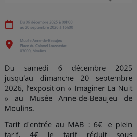
Médias
Du
06 décembre 2025
à 09h00
PODCASTS
au
20 septembre 2026
à 16h00
Musée Anne-de-Beaujeu
Place du Colonel Laussedat
Agenda
03000, Moulins
Du samedi 6 décembre 2025
Titres diffusés
jusqu’au dimanche 20 septembre
2026, l’exposition « Imaginer La Nuit
Se connecter
» au Musée Anne-de-Beaujeu de
Moulins.
Tarif d'entrée au MAB : 6€ le plein
tarif. 4€ le tarif réduit sous