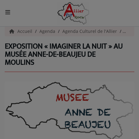
ACCUEIL
Accueil
Agenda
Agenda Culturel de l'Allier
Exposi
EXPOSITION « IMAGINER LA NUIT » AU
Actualités
MUSÉE ANNE-DE-BEAUJEU DE
MOULINS
INFOS - ALLIER
AGENDA CULTUREL - ALLIER
INFOS POP ROCK
La Radio
EMISSIONS
ARTISTES